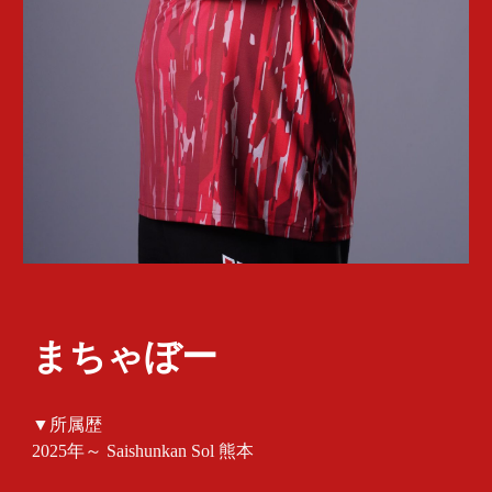
まちゃぼー
▼所属歴
202
5
年～ Saishunkan Sol 熊本